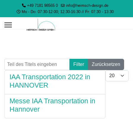
+49 7181 98565 0
info@heimsch-design.de
Mo - Do: 07:30-12:00; 12:30-16:30 // Fr: 07:30 - 13:30
Teil des Titels eingeben
Filter
Zurücksetzen
Anzeige #
IAA Transportation 2022 in
HANNOVER
Messe IAA Transportation in
Hannover