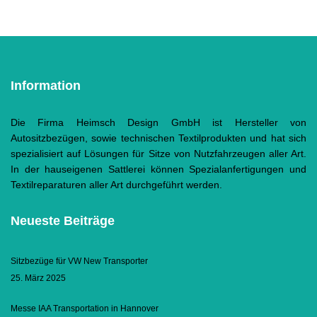
Information
Die Firma Heimsch Design GmbH ist Hersteller von
Autositzbezügen, sowie technischen Textilprodukten und hat sich
spezialisiert auf Lösungen für Sitze von Nutzfahrzeugen aller Art.
In der hauseigenen Sattlerei können Spezialanfertigungen und
Textilreparaturen aller Art durchgeführt werden.
Neueste Beiträge
Sitzbezüge für VW New Transporter
25. März 2025
Messe IAA Transportation in Hannover