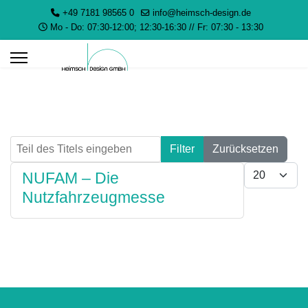
+49 7181 98565 0
info@heimsch-design.de
Mo - Do: 07:30-12:00; 12:30-16:30 // Fr: 07:30 - 13:30
Teil des Titels eingeben
Filter
Zurücksetzen
Anzeige #
NUFAM – Die
Nutzfahrzeugmesse