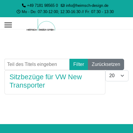
+49 7181 98565 0
info@heimsch-design.de
Mo - Do: 07:30-12:00; 12:30-16:30 // Fr: 07:30 - 13:30
Teil des Titels eingeben
Filter
Zurücksetzen
Anzeige #
Sitzbezüge für VW New
Transporter